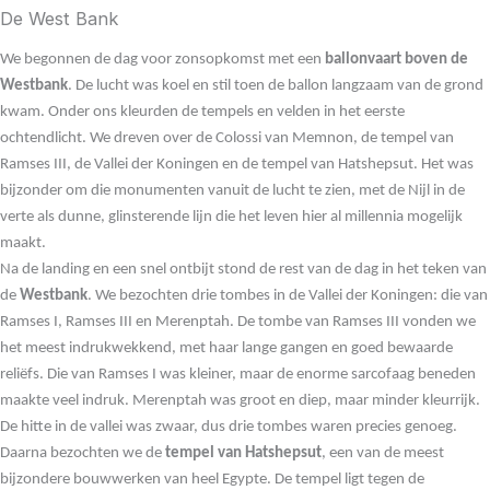
De West Bank
We begonnen de dag voor zonsopkomst met een
ballonvaart boven de
Westbank
. De lucht was koel en stil toen de ballon langzaam van de grond
kwam. Onder ons kleurden de tempels en velden in het eerste
ochtendlicht. We dreven over de Colossi van Memnon, de tempel van
Ramses III, de Vallei der Koningen en de tempel van Hatshepsut. Het was
bijzonder om die monumenten vanuit de lucht te zien, met de Nijl in de
verte als dunne, glinsterende lijn die het leven hier al millennia mogelijk
maakt.
Na de landing en een snel ontbijt stond de rest van de dag in het teken van
de
Westbank
. We bezochten drie tombes in de Vallei der Koningen: die van
Ramses I, Ramses III en Merenptah. De tombe van Ramses III vonden we
het meest indrukwekkend, met haar lange gangen en goed bewaarde
reliëfs. Die van Ramses I was kleiner, maar de enorme sarcofaag beneden
maakte veel indruk. Merenptah was groot en diep, maar minder kleurrijk.
De hitte in de vallei was zwaar, dus drie tombes waren precies genoeg.
Daarna bezochten we de
tempel van Hatshepsut
, een van de meest
bijzondere bouwwerken van heel Egypte. De tempel ligt tegen de