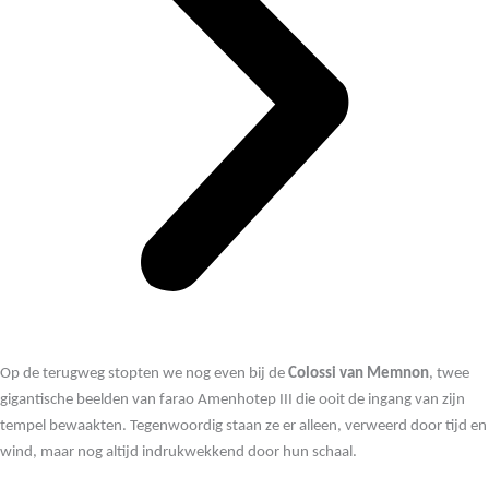
Op de terugweg stopten we nog even bij de
Colossi van Memnon
, twee
gigantische beelden van farao Amenhotep III die ooit de ingang van zijn
tempel bewaakten. Tegenwoordig staan ze er alleen, verweerd door tijd en
wind, maar nog altijd indrukwekkend door hun schaal.