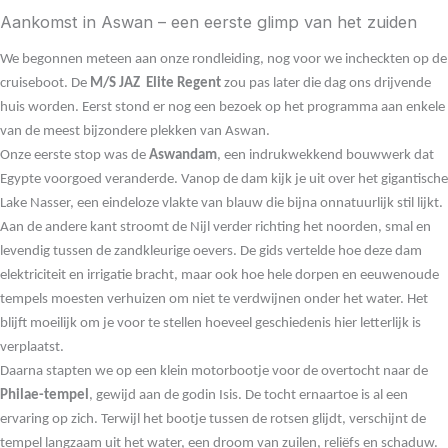
Aankomst in Aswan – een eerste glimp van het zuiden
We begonnen meteen aan onze rondleiding, nog voor we incheckten op de
cruiseboot. De
M/S JAZ Elite Regent
zou pas later die dag ons drijvende
huis worden. Eerst stond er nog een bezoek op het programma aan enkele
van de meest bijzondere plekken van Aswan.
Onze eerste stop was de
Aswandam
, een indrukwekkend bouwwerk dat
Egypte voorgoed veranderde. Vanop de dam kijk je uit over het gigantische
Lake Nasser, een eindeloze vlakte van blauw die bijna onnatuurlijk stil lijkt.
Aan de andere kant stroomt de Nijl verder richting het noorden, smal en
levendig tussen de zandkleurige oevers. De gids vertelde hoe deze dam
elektriciteit en irrigatie bracht, maar ook hoe hele dorpen en eeuwenoude
tempels moesten verhuizen om niet te verdwijnen onder het water. Het
blijft moeilijk om je voor te stellen hoeveel geschiedenis hier letterlijk is
verplaatst.
Daarna stapten we op een klein motorbootje voor de overtocht naar de
Philae-tempel
, gewijd aan de godin Isis. De tocht ernaartoe is al een
ervaring op zich. Terwijl het bootje tussen de rotsen glijdt, verschijnt de
tempel langzaam uit het water, een droom van zuilen, reliëfs en schaduw.