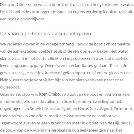
Die avond dineerden we aan boord, met uitzicht op het glinsterende water.
De Nijl kabbelde zacht tegen de kade, en ergens verderop klonk muziek uit
een boot die voorbijvoer.
De vaardag – tempels tussen het groen
We verlieten Aswan in de vroege ochtend. Terwijl de boot zich losmaakte
van de aanlegsteiger, voelde het alsof de reis opnieuw begon. Het water
glansde zacht in het ochtendlicht en langs de oevers kwam het dagelijks
leven langzaam op gang. Overal werd aan landbouw gedaan. Tussen de
gewassen zag je ezeltjes, koeien of geiten lopen, en af en toe gleed er een
klein vissersbootje voorbij dat bijna in het niets verdween naast onze
cruiseboot.
Onze eerste stop was
Kom Ombo
. Je stapt van de boot en binnen enkele
minuten sta je tussen de zuilen van deze bijzondere tweelingtempel,
opgedragen aan Sobek (de krokodilgod) en Horus (de valkgod). De muren
tonen taferelen van offers, medische instrumenten en landbouw.
Tegenwoordig leven er geen krokodillen meer in dit deel van de Nijl, sinds
de bouw van de Aswandam verplaatste hun leefgebied zich naar het