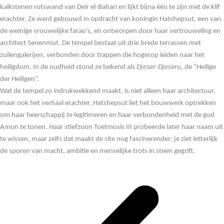
kalkstenen rotswand van Deir el-Bahari en lijkt bijna één te zijn met de klif
erachter. Ze werd gebouwd in opdracht van koningin Hatshepsut, een van
de weinige vrouwelijke farao’s, en ontworpen door haar vertrouweling en
architect Senenmut. De tempel bestaat uit drie brede terrassen met
zuilengalerijen, verbonden door trappen die hogerop leiden naar het
heiligdom. In de oudheid stond ze bekend als
Djeser-Djeseru
, de “Heilige
der Heiligen”.
Wat de tempel zo indrukwekkend maakt, is niet alleen haar architectuur,
maar ook het verhaal erachter. Hatshepsut liet het bouwwerk optrekken
om haar heerschappij te legitimeren en haar verbondenheid met de god
Amon te tonen. Haar stiefzoon Toetmosis III probeerde later haar naam uit
te wissen, maar zelfs dat maakt de site nog fascinerender: je ziet letterlijk
de sporen van macht, ambitie en menselijke trots in steen gegrift.