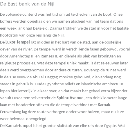
De East bank van de Nijl
De volgende ochtend was het tijd om uit te checken van de boot. Onze
koffers werden opgehaald en we namen afscheid van het team dat ons
een week lang had begeleid. Daarna trokken we de stad in voor het laatste
hoofdstuk van onze reis langs de Nijl.
De
Luxor-tempel
ligt midden in het hart van de stad, aan de oostelijke
oever van de rivier. De tempel werd in verschillende fasen gebouwd, vooral
door Amenhotep III en Ramses II, en diende als plek van kroningen en
religieuze processies. Wat deze tempel uniek maakt, is dat ze eeuwen later
deels werd overgenomen door andere culturen. Bovenop de ruïnes werd
in de 13e eeuw de Abu al-Haggag-moskee gebouwd, die vandaag nog
steeds in gebruik is. Oude Egyptische reliëfs en islamitische architectuur
lopen hier letterlijk in elkaar over, en dat maakt het geheel extra bijzonder.
Vanuit Luxor-tempel vertrekt de
Sphinx Avenue
, een drie kilometer lange
laan met honderden sfinxen die de tempel verbindt met
Karnak
.
Eeuwenlang lag deze route verborgen onder woonhuizen, maar nu is ze
weer helemaal opengelegd.
De
Karnak-tempel
is het grootse sluitstuk van elke reis door Egypte. Wat