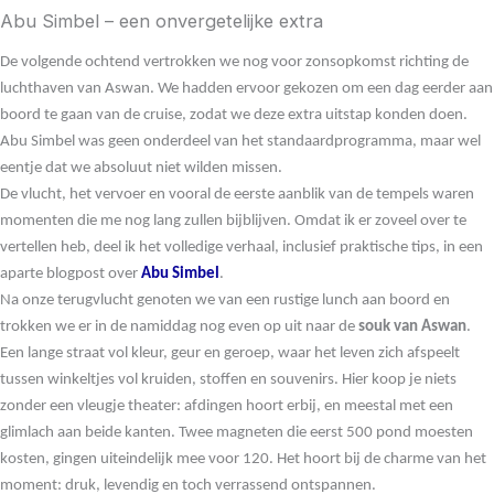
Abu Simbel – een onvergetelijke extra
De volgende ochtend vertrokken we nog voor zonsopkomst richting de
luchthaven van Aswan. We hadden ervoor gekozen om een dag eerder aan
boord te gaan van de cruise, zodat we deze extra uitstap konden doen.
Abu Simbel was geen onderdeel van het standaardprogramma, maar wel
eentje dat we absoluut niet wilden missen.
De vlucht, het vervoer en vooral de eerste aanblik van de tempels waren
momenten die me nog lang zullen bijblijven. Omdat ik er zoveel over te
vertellen heb, deel ik het volledige verhaal, inclusief praktische tips, in een
aparte blogpost over
Abu Simbel
.
Na onze terugvlucht genoten we van een rustige lunch aan boord en
trokken we er in de namiddag nog even op uit naar de
souk van Aswan
.
Een lange straat vol kleur, geur en geroep, waar het leven zich afspeelt
tussen winkeltjes vol kruiden, stoffen en souvenirs. Hier koop je niets
zonder een vleugje theater: afdingen hoort erbij, en meestal met een
glimlach aan beide kanten. Twee magneten die eerst 500 pond moesten
kosten, gingen uiteindelijk mee voor 120. Het hoort bij de charme van het
moment: druk, levendig en toch verrassend ontspannen.