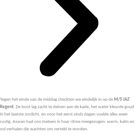
Tegen het einde van de middag checkten we eindelijk in op de
M/S JAZ
Regent
. De boot lag zacht te deinen aan de kade, het water kleurde goud
in het laatste zonlicht, en voor het eerst sinds dagen voelde alles weer
rustig. Aswan had ons meteen in haar ritme meegezogen: warm, kalm en
vol verhalen die wachten om verteld te worden.