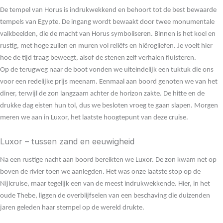
De tempel van Horus is indrukwekkend en behoort tot de best bewaarde
tempels van Egypte. De ingang wordt bewaakt door twee monumentale
valkbeelden, die de macht van Horus symboliseren. Binnen is het koel en
rustig, met hoge zuilen en muren vol reliëfs en hiërogliefen. Je voelt hier
hoe de tijd traag beweegt, alsof de stenen zelf verhalen fluisteren.
Op de terugweg naar de boot vonden we uiteindelijk een tuktuk die ons
voor een redelijke prijs meenam. Eenmaal aan boord genoten we van het
diner, terwijl de zon langzaam achter de horizon zakte. De hitte en de
drukke dag eisten hun tol, dus we besloten vroeg te gaan slapen. Morgen
meren we aan in Luxor, het laatste hoogtepunt van deze cruise.
Luxor – tussen zand en eeuwigheid
Na een rustige nacht aan boord bereikten we Luxor. De zon kwam net op
boven de rivier toen we aanlegden. Het was onze laatste stop op de
Nijlcruise, maar tegelijk een van de meest indrukwekkende. Hier, in het
oude Thebe, liggen de overblijfselen van een beschaving die duizenden
jaren geleden haar stempel op de wereld drukte.