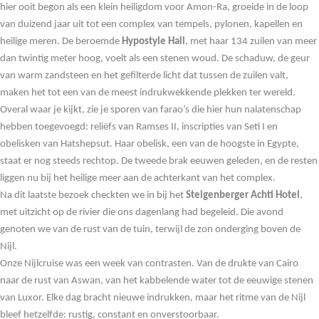
hier ooit begon als een klein heiligdom voor Amon-Ra, groeide in de loop
van duizend jaar uit tot een complex van tempels, pylonen, kapellen en
heilige meren. De beroemde
Hypostyle Hall
, met haar 134 zuilen van meer
dan twintig meter hoog, voelt als een stenen woud. De schaduw, de geur
van warm zandsteen en het gefilterde licht dat tussen de zuilen valt,
maken het tot een van de meest indrukwekkende plekken ter wereld.
Overal waar je kijkt, zie je sporen van farao’s die hier hun nalatenschap
hebben toegevoegd: reliëfs van Ramses II, inscripties van Seti I en
obelisken van Hatshepsut. Haar obelisk, een van de hoogste in Egypte,
staat er nog steeds rechtop. De tweede brak eeuwen geleden, en de resten
liggen nu bij het heilige meer aan de achterkant van het complex.
Na dit laatste bezoek checkten we in bij het
Steigenberger Achti Hotel
,
met uitzicht op de rivier die ons dagenlang had begeleid. Die avond
genoten we van de rust van de tuin, terwijl de zon onderging boven de
Nijl.
Onze Nijlcruise was een week van contrasten. Van de drukte van Cairo
naar de rust van Aswan, van het kabbelende water tot de eeuwige stenen
van Luxor. Elke dag bracht nieuwe indrukken, maar het ritme van de Nijl
bleef hetzelfde: rustig, constant en onverstoorbaar.