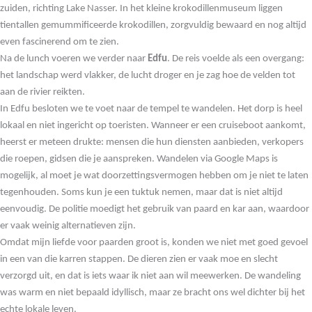
zuiden, richting Lake Nasser. In het kleine krokodillenmuseum liggen
tientallen gemummificeerde krokodillen, zorgvuldig bewaard en nog altijd
even fascinerend om te zien.
Na de lunch voeren we verder naar
Edfu
. De reis voelde als een overgang:
het landschap werd vlakker, de lucht droger en je zag hoe de velden tot
aan de rivier reikten.
In Edfu besloten we te voet naar de tempel te wandelen. Het dorp is heel
lokaal en niet ingericht op toeristen. Wanneer er een cruiseboot aankomt,
heerst er meteen drukte: mensen die hun diensten aanbieden, verkopers
die roepen, gidsen die je aanspreken. Wandelen via Google Maps is
mogelijk, al moet je wat doorzettingsvermogen hebben om je niet te laten
tegenhouden. Soms kun je een tuktuk nemen, maar dat is niet altijd
eenvoudig. De politie moedigt het gebruik van paard en kar aan, waardoor
er vaak weinig alternatieven zijn.
Omdat mijn liefde voor paarden groot is, konden we niet met goed gevoel
in een van die karren stappen. De dieren zien er vaak moe en slecht
verzorgd uit, en dat is iets waar ik niet aan wil meewerken. De wandeling
was warm en niet bepaald idyllisch, maar ze bracht ons wel dichter bij het
echte lokale leven.