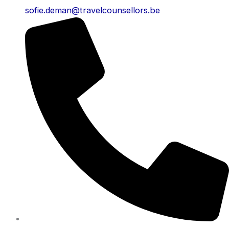
sofie.deman@travelcounsellors.be